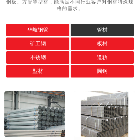
钢板、方管等型材，能满足不同行业客户对钢材特殊规
格的需求。
华岐钢管
管材
矿工钢
板材
不锈钢
道轨
型材
圆钢