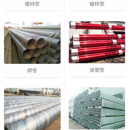
镀锌管
镀锌管
涂塑管
焊管