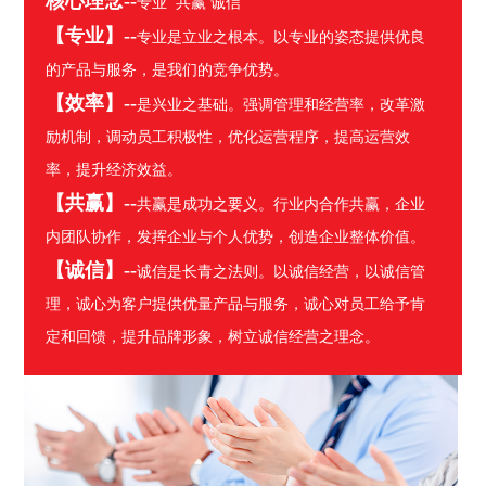
核心理念--
专业 共赢 诚信
【专业】--
专业是立业之根本。以专业的姿态提供优良
的产品与服务，是我们的竞争优势。
【效率】--
是兴业之基础。强调管理和经营率，改革激
励机制，调动员工积极性，优化运营程序，提高运营效
率，提升经济效益。
【共赢】--
共赢是成功之要义。行业内合作共赢，企业
内团队协作，发挥企业与个人优势，创造企业整体价值。
【诚信】--
诚信是长青之法则。以诚信经营，以诚信管
理，诚心为客户提供优量产品与服务，诚心对员工给予肯
定和回馈，提升品牌形象，树立诚信经营之理念。