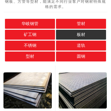
钢板、方管等型材，能满足不同行业客户对钢材特殊规
格的需求。
华岐钢管
管材
矿工钢
板材
不锈钢
道轨
型材
圆钢