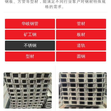
钢板、方管等型材，能满足不同行业客户对钢材特殊规
格的需求。
华岐钢管
管材
矿工钢
板材
不锈钢
道轨
型材
圆钢