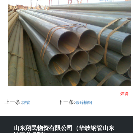
焊管
上一条:
下一条:
焊管
镀锌槽钢
山东翔民物资有限公司（华岐钢管山东