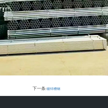
下一条:
镀锌槽钢