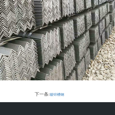
下一条:
镀锌槽钢